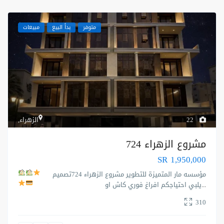
متوفر
بدأ البيع
مبيعات
22
الزهراء
,
مشروع الزهراء 724
SR 1,950,000
مؤسسه مار المتميزة للتطوير
مشروع الزهراء 724
تصميم
...
يلبي احتياجكم
افراغ فوري كاش او
310