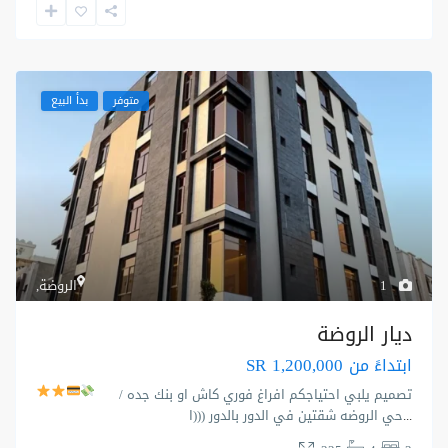
متوفر
بدأ البيع
1
الروضة
,
ديار الروضة
SR 1,200,000
ابتداءً من
تصميم يلبي احتياجكم
افراغ فوري كاش او بنك
جده /
...
حي الروضه شقتين في الدور بالدور (((ا