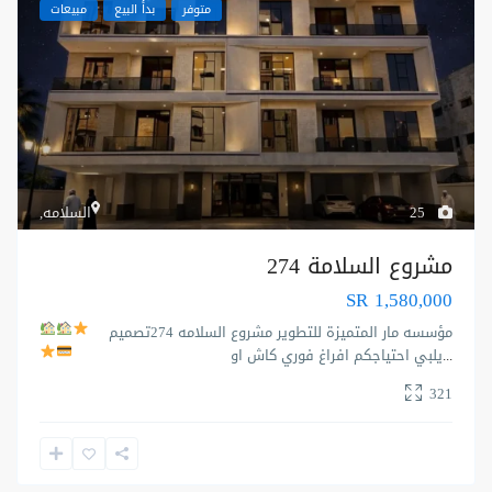
متوفر
بدأ البيع
مبيعات
25
السلامه
,
مشروع السلامة 274
SR 1,580,000
مؤسسه مار المتميزة للتطوير
مشروع السلامه 274
تصميم
...
يلبي احتياجكم
افراغ فوري كاش او
321