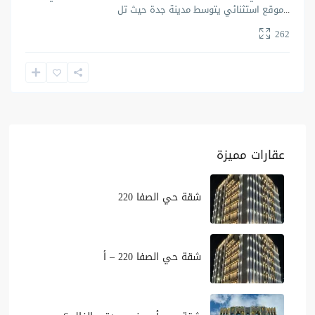
...
موقع استثنائي يتوسط مدينة جدة حيث تل
262
عقارات مميزة
شقة حي الصفا 220
شقة حي الصفا 220 – أ