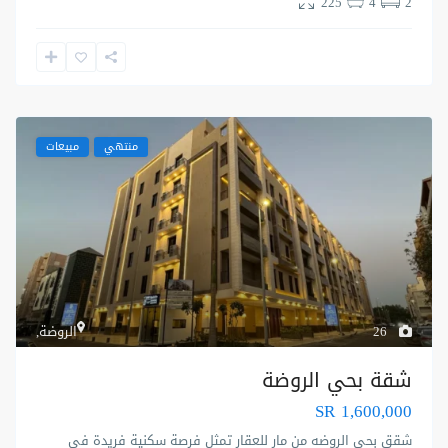
225
4
2
منتهي
مبيعات
26
الروضة
,
شقة بحي الروضة
SR 1,600,000
شقق بحي الروضه من مار للعقار تمثل فرصة سكنية فريدة في