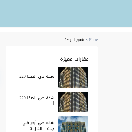
Home
شقق الروضة
عقارات مميزة
شقة حي الصفا 220
شقة حي الصفا 220 –
أ
شقة حي أبحر في
جدة – الفال 6