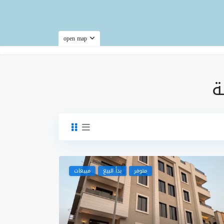
open map
متوفر
بدأ البيع
مبيعات