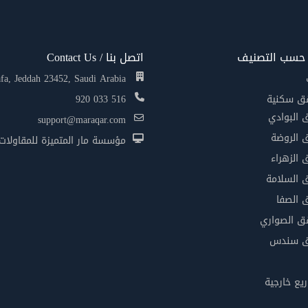
 حسب التصنيف
اتصل بنا / Contact Us
a, Jeddah 23452, Saudi Arabia
ق سكنية
920 033 516
البوادي
support@maraqar.com
الروضة
مؤسسة مار المتميزة للمقاولات / xcellence Contracting Establishment
الزهراء
السلامة
الصفا
 الصواري
 سندس
يع خارجية