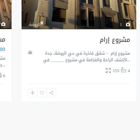
1
الروضة
,
مش
مشروع إرام
000
مشروع إرام – شقق فاخرة في حي الروضة، جدة
مشر
...
اكتشف الراحة والفخامة في مشروع ______ في
...
جد
155
4
6