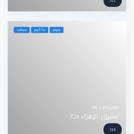
321
متوفر
بدأ البيع
مبيعات
SR 1,950,000
مشروع الزهراء 724
310