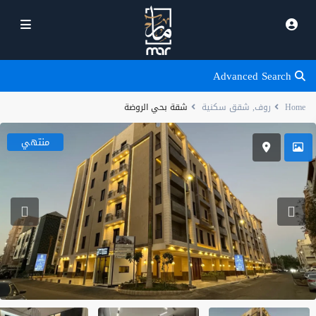
Advanced Search
Home
روف
,
شقق سكنية
شقة بحي الروضة
منتهي