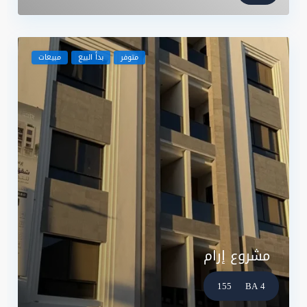
متوفر
بدأ البيع
مبيعات
مشروع إرام
155
4 BA