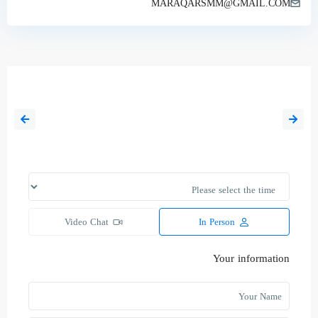
MARAQARSMM@GMAIL.COM
الخميس
13
أغسطس
Video Chat
In Person
Your information