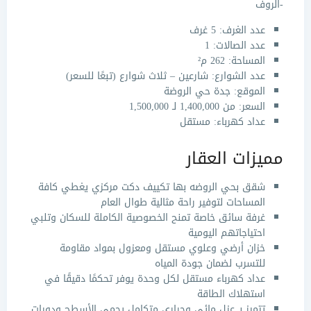
-الروف
عدد الغرف: 5 غرف
عدد الصالات: 1
المساحة: 262 م²
عدد الشوارع: شارعين – ثلاث شوارع (تبعًا للسعر)
الموقع: جدة حي الروضة
السعر: من 1,400,000 لـ 1,500,000
عداد كهرباء: مستقل
مميزات العقار
شقق بحي الروضه
بها تكييف دكت مركزي يغطي كافة
المساحات لتوفير راحة مثالية طوال العام
غرفة سائق خاصة تمنح الخصوصية الكاملة للسكان وتلبي
احتياجاتهم اليومية
خزان أرضي وعلوي مستقل ومعزول بمواد مقاومة
للتسرب لضمان جودة المياه
عداد كهرباء مستقل لكل وحدة يوفر تحكمًا دقيقًا في
استهلاك الطاقة
تتميز بـ عزل مائي وحراري متكامل يحمي الأسطح ودورات