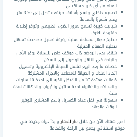
المياه من أي ضرر مستقبلي
تصميم داخلي واسع بأسقف مرتفعة تصل إلى 3.70 متر
يمنح شعورًا بالفخامة
شبابيك كبيرة تسمح بمرور الضوء الطبيعي وتوفر إطلالة
مفتوحة للغرف
مطبخ مجهز بمساحة عملية وغرفة غسيل مخصصة تسهل
تنظيم المهام المنزلية
شقق بحي الروضه
ذات موقف خاص للسيارة يوفر الأمان
والراحة في التنقل والوصول إلى السكن
خدمات ما بعد البيع تشمل الصيانة الإلكترونية وتسجيل
اتحاد الملاك و الصيانة للمصاعد والاجزاء المشتركة
ضمانات ممتدة تشمل الهيكل الخرساني لمدة 10 سنوات
والسباكة والكهرباء لمدة سنتين والأبواب والدهانات لمدة
سنة
سهولة في نقل عداد الكهرباء باسم المشتري لتوفير
الوقت والجهد
احجز شقتك الآن من خلال
مار للعقار
وابدأ حياة جديدة في
موقع استثنائي يجمع بين الراحة والفخامة