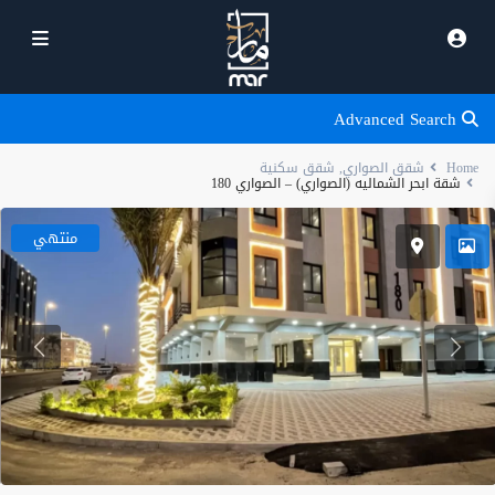
Advanced Search
Home
شقق الصواري
,
شقق سكنية
شقة ابحر الشماليه (الصواري) – الصواري 180
منتهي