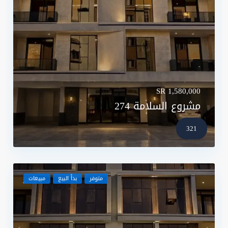
SR 1,580,000
مشروع السلامة 274
321
متوفر
بدأ البيع
مبيعات