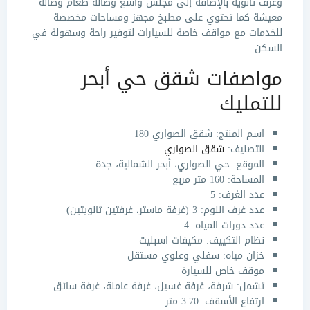
وغرف ثانوية بالإضافة إلى مجلس واسع وصالة طعام وصالة
معيشة كما تحتوي على مطبخ مجهز ومساحات مخصصة
للخدمات مع مواقف خاصة للسيارات لتوفير راحة وسهولة في
السكن
مواصفات شقق حي أبحر
للتمليك
اسم المنتج: شقق الصواري 180
التصنيف:
شقق الصواري
الموقع: حي الصواري، أبحر الشمالية، جدة
المساحة: 160 متر مربع
عدد الغرف: 5
عدد غرف النوم: 3 (غرفة ماستر، غرفتين ثانويتين)
عدد دورات المياه: 4
نظام التكييف: مكيفات اسبليت
خزان مياه: سفلي وعلوي مستقل
موقف خاص للسيارة
تشمل: شرفة، غرفة غسيل، غرفة عاملة، غرفة سائق
ارتفاع الأسقف: 3.70 متر