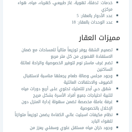
خدمات: تدفئة، تهوية، غاز طبيعي، كهرباء، مياه، هواء
مركزي
عدد الأدوار بالعقار: 5
عدد الوحدات بالعقار: 18
مميزات العقار
تصميم الشقة يوفر توزيعاً مثالياً للمساحات مع ضمان
الاستفادة القصوى من كل متر مربع
تضم غرف ماستر نوم لتوفير الخصوصية والراحة لعائلة
الساكنين
وجود مجلس وصالة طعام يجعلها مناسبة لاستقبال
الضيوف والاحتفالات العائلية
شقق حي أبحر للتمليك
تحتوي على أربع دورات مياه
لتلبية احتياجات جميع أفراد الأسرة بشكل مريح
غرفة عاملة مخصصة تضمن سهولة إدارة المنزل دون
الإخلال بالخصوصية
نظام مكيفات اسبليت عالي الكفاءة يضمن توزيعاً متوازناً
للهواء البارد
وجود خزان مياه مستقل علوي وسفلي يعزز من