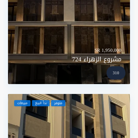
SR 1,950,000
مشروع الزهراء 724
310
متوفر
بدأ البيع
مبيعات