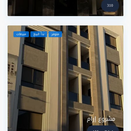
310
متوفر
بدأ البيع
مبيعات
مشروع إرام