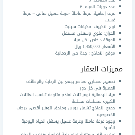
عدد الصالات: 3
عدد دورات المياه: 6
غرف إضافية: غرفة عاملة -غرفة غسيل سائق – غرفة
غسيل
نوع التكييف: مكيفات سبليت
الخزان: علوي وسفلي مستقل
الموقف: خاص لكل فيلا
الأسعار: 1,450,000 ريال
موقع النماذج : جدة حي الرحمانية
مميزات العقار
تصميم معماري معاصر يجمع بين الرحابة والوظائف
العملية في كل دور
فيلا الرحمانية
توفر ثلاث نماذج متنوعة تناسب العائلات
الكبيرة بمساحات مختلفة
جميع النماذج تشمل دورين وملحق لتوفير أقصى درجات
الخصوصية
وجود غرفة عاملة وغرفة غسيل يسهّل الحياة اليومية
للأسرة
غرف سائق مستقلة توفر راحة إضافية وتنظيم للحياة