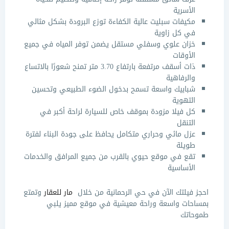
الأسرية
مكيفات سبليت عالية الكفاءة توزع البرودة بشكل مثالي
في كل زاوية
خزان علوي وسفلي مستقل يضمن توفر المياه في جميع
الأوقات
ذات أسقف مرتفعة بارتفاع 3.70 متر تمنح شعورًا بالاتساع
والرفاهية
شبابيك واسعة تسمح بدخول الضوء الطبيعي وتحسين
التهوية
كل فيلا مزودة بموقف خاص للسيارة لراحة أكبر في
التنقل
عزل مائي وحراري متكامل يحافظ على جودة البناء لفترة
طويلة
تقع في موقع حيوي بالقرب من جميع المرافق والخدمات
الأساسية
احجز فيلتك الآن في حي الرحمانية من خلال
مار للعقار
وتمتع
بمساحات واسعة وراحة معيشية في موقع مميز يلبي
طموحاتك