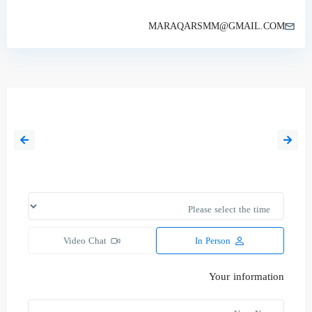
MARAQARSMM@GMAIL.COM
السبت
15
أغسطس
Video Chat
In Person
Your information