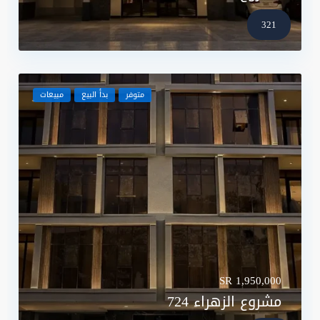
321
متوفر
بدأ البيع
مبيعات
SR 1,950,000
مشروع الزهراء 724