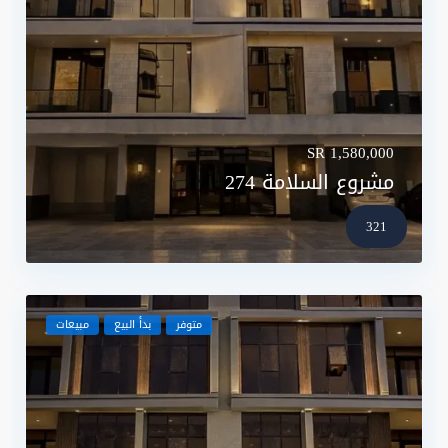
SR 1,580,000
مشروع السلامة 274
321
متوفر
بدأ البيع
مبيعات