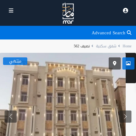
Advanced Search
Home
شقق سكنية
نصيف 562
منتهي