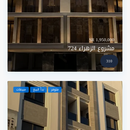
SR 1,950,000
مشروع الزهراء 724
310
متوفر
بدأ البيع
مبيعات