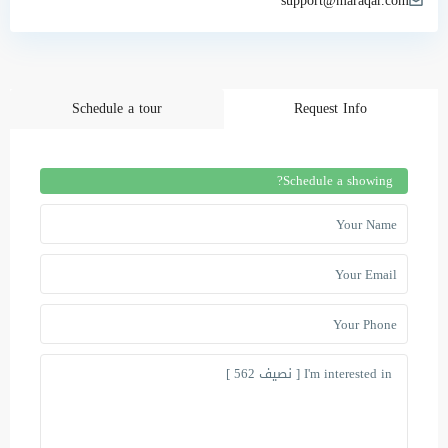
support@maraqar.com
Schedule a tour
Request Info
Schedule a showing?