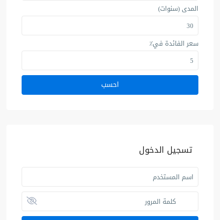
المدى (سنوات)
سعر الفائدة في٪
احسب
تسجيل الدخول