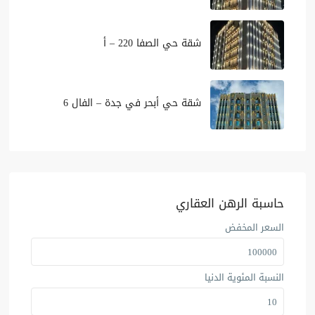
شقة حي الصفا 220 – أ
شقة حي أبحر في جدة – الفال 6
حاسبة الرهن العقاري
السعر المخفض
النسبة المئوية الدنيا